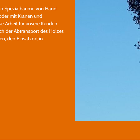
nen Spezialbäume von Hand
 oder mit Kranen und
e Arbeit für unsere Kunden
ch der Abtransport des Holzes
en, den Einsatzort in