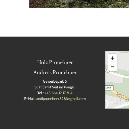
Holz Pronebner
Andreas Pronebner
Gewerbepark 5
5621 Sankt Veit im Pongau
Tel.:
+43 664 12 17 814
E-Mail:
andipronebner8281@gmail.com