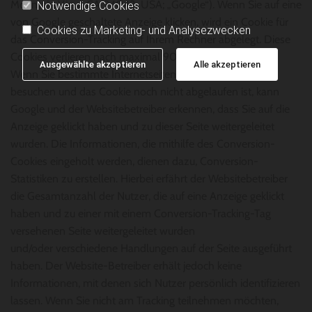
Mountain View, CA 94043, USA; „Google“). Wenn Sie auf eine
Notwendige Cookies
von Google geschaltete Anzeige klicken, wird ein Cookie für
Cookies zu Marketing- und Analysezwecken
das Conversion-Tracking auf Ihrem Rechner abgelegt. Diese
Cookies verlieren nach maximal 90 Tagen ihre Gültigkeit.
Ausgewählte akzeptieren
Alle akzeptieren
Wenn Sie bestimmte Internetseiten unserer Website
besuchen und das Cookie noch nicht abgelaufen ist, kann
Google und der Websitebetreiber erkennen, dass Sie auf die
Anzeige geklickt haben und zu dieser Seite weitergeleitet
wurden. Die Informationen, die mithilfe des Conversion-
Cookies eingeholt werden, dienen dazu, Conversion-
Statistiken zu erstellen. Hierbei erfährt der Websitebetreiber
die Gesamtanzahl der Nutzer, die auf eine Anzeige geklickt
haben und zu einer mit einem Conversion-Tracking-Tag
versehenen Seite weitergeleitet wurden
und/oder verschiedene Handlungen auf der Seite ausgeführt
haben. Der Website-Betreiber erhält jedoch keine
Informationen, mit denen sich Nutzer persönlich identifizieren
lassen. Wenn Sie nicht am Tracking teilnehmen möchten,