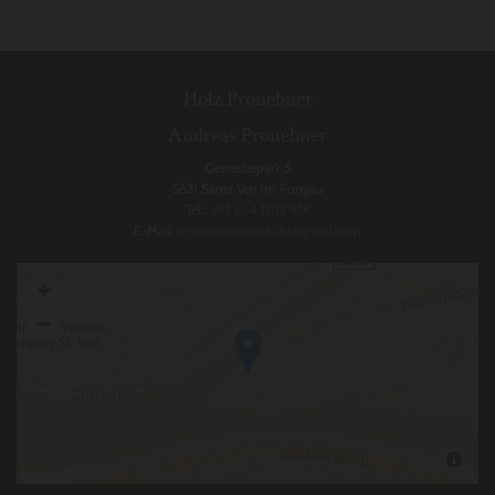
Holz Pronebner
Andreas Pronebner
Gewerbepark 5
5621 Sankt Veit im Pongau
Tel.:
+43 664 12 17 814
E-Mail:
andipronebner8281@gmail.com