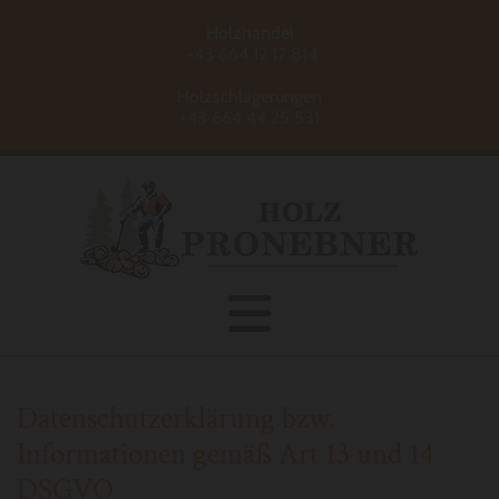
Holzhandel
+43 664 12 17 814
Holzschlägerungen
+43 664 44 25 531
Datenschutzerklärung bzw.
Informationen gemäß Art 13 und 14
DSGVO