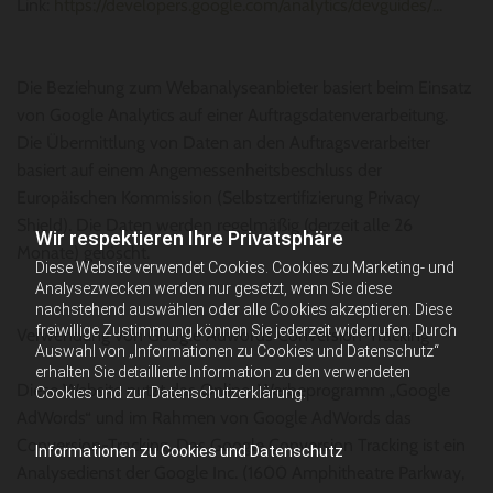
Link:
https://developers.google.com/analytics/devguides/...
Die Beziehung zum Webanalyseanbieter basiert beim Einsatz
von Google Analytics auf einer Auftragsdatenverarbeitung.
Die Übermittlung von Daten an den Auftragsverarbeiter
basiert auf einem Angemessenheitsbeschluss der
Europäischen Kommission (Selbstzertifizierung Privacy
Shield). Die Daten werden regelmäßig (derzeit alle 26
Wir respektieren Ihre Privatsphäre
Monate) gelöscht.
Diese Website verwendet Cookies. Cookies zu Marketing- und
Analysezwecken werden nur gesetzt, wenn Sie diese
nachstehend auswählen oder alle Cookies akzeptieren. Diese
freiwillige Zustimmung können Sie jederzeit widerrufen. Durch
Verwendung von Google Adwords Conversion-Tracking
Auswahl von „Informationen zu Cookies und Datenschutz“
erhalten Sie detaillierte Information zu den verwendeten
Diese Website nutzt das Online-Werbeprogramm „Google
Cookies und zur Datenschutzerklärung.
AdWords“ und im Rahmen von Google AdWords das
Conversion-Tracking. Das Google Conversion Tracking ist ein
Informationen zu Cookies und Datenschutz
Analysedienst der Google Inc. (1600 Amphitheatre Parkway,